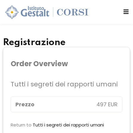
Sign in
Sign up
Sign in
si
Don’t have an account?
Sign up
Registrazione
Order Overview
Tutti i segreti dei rapporti umani
Lost your password?
Remember me
Prezzo
497 EUR
Return to
Tutti i segreti dei rapporti umani