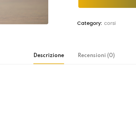
Lost your password?
Remember me
Category:
corsi
Descrizione
Recensioni (0)