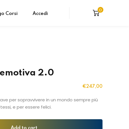
0
o Corsi
Accedi
 emotiva 2.0
€
247
,00
chiave per sopravvivere in un mondo sempre più
stessi, e per essere felici.
Add to cart