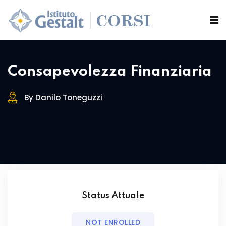
Sign in
Sign up
Sign in
si
Don’t have an account?
Sign up
Consapevolezza Finanziaria
By Danilo Toneguzzi
Lost your password?
Remember me
Status Attuale
NOT ENROLLED