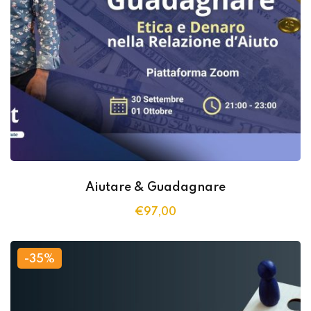
Aiutare & Guadagnare
€
97
,00
-35%