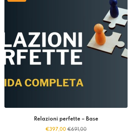
Relazioni perfette – Base
€
397
,00
€
691
,00