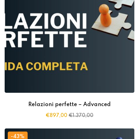
Relazioni perfette – Advanced
€
897
,00
€
1.370
,00
-43%