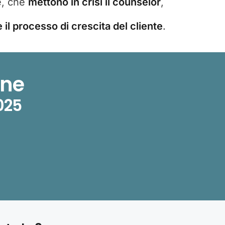
e, che
mettono in crisi il counselor
,
l processo di crescita del cliente
.
ine
025