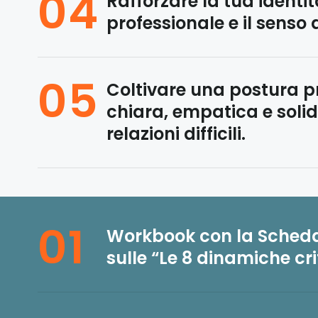
04
Rafforzare la tua identit
professionale e il senso 
05
Coltivare una postura p
chiara, empatica e soli
relazioni difficili.
01
Workbook con la Scheda
sulle “Le 8 dinamiche cri