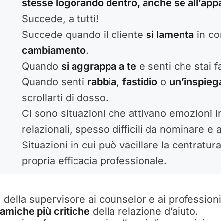
stesse logorando dentro, anche se all’ap
Succede, a tutti!
Succede quando il cliente
si lamenta
in co
Lost your password?
Remember me
cambiamento
.
Quando
si aggrappa a te
e senti che stai f
Quando senti
rabbia
,
fastidio
o
un’inspieg
scrollarti di dosso.
Ci sono situazioni che attivano emozioni i
relazionali, spesso difficili da nominare e a
Situazioni in cui può vacillare la centratura
propria efficacia professionale.
 della supervisore ai counselor e ai professioni
namiche più critiche
della relazione d’aiuto.