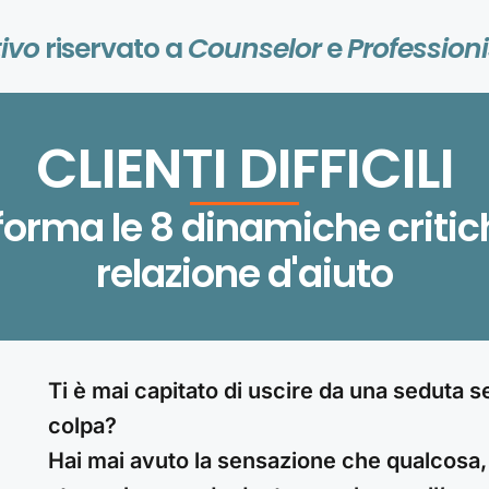
ivo
riservato a
Counselor
e
Professioni
CLIENTI DIFFICILI
Sign in
Sign up
forma le 8 dinamiche criti
relazione d'aiuto
Sign in
Don’t have an account?
Sign up
Ti è mai capitato di uscire da una seduta s
colpa?
Hai mai avuto la sensazione che qualcosa, n