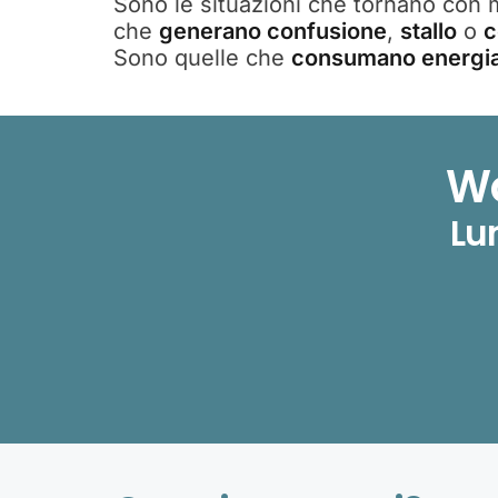
Sono le situazioni che tornano con 
che
generano confusione
,
stallo
o
c
Sono quelle che
consumano energi
Wo
Lu