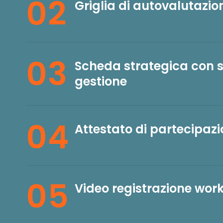
02
Griglia di autovalutazi
03
Scheda strategica con s
gestione
04
Attestato di partecipaz
05
Video registrazione wor