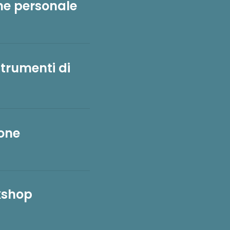
one personale
trumenti di
ione
kshop