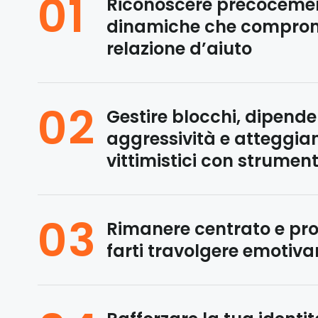
01
Riconoscere precocemen
dinamiche che comprom
relazione d’aiuto
02
Gestire blocchi, dipende
aggressività e atteggia
vittimistici con strumenti
03
Rimanere centrato e pro
farti travolgere emotiv