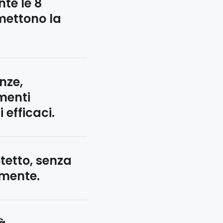
te le 8
ettono la
nze,
menti
 efficaci.
tetto, senza
amente.