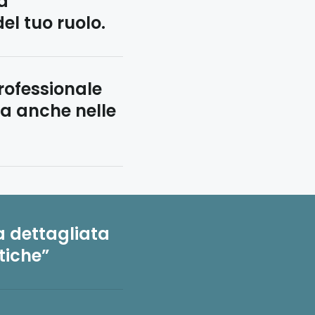
à
del tuo ruolo.
rofessionale
da anche nelle
 dettagliata
tiche”